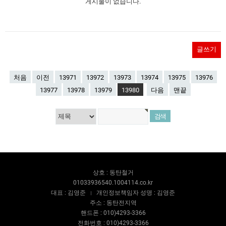
게시물이 없습니다.
글쓰기
처음
이전
13971
13972
13973
13974
13975
13976
13977
13978
13979
13980
다음
맨끝
상호 : 동탄철거
01033936540.1004114.co.kr
대표 : 김영준
개인정보책임자 성명 : 김영준
주소 : 동탄전지역
핸드폰 : 010)4293-3366
전화번호 : 010)4293-3366