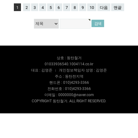
1
2
3
4
5
6
7
8
9
10
다음
맨끝
상호 : 동탄철거
01033936540.1004114.co.kr
대표 : 김영준
개인정보책임자 성명 : 김영준
주소 : 동탄전지역
핸드폰 : 010)4293-3366
전화번호 : 010)4293-3366
이메일 : 0000000@naver.com
COPYRIGHT 동탄철거. ALL RIGHT RESERVED.