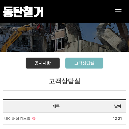
Toggle
naviga
공지사항
고객상담실
고객상담실
제목
날짜
네이버상위노출
12-21