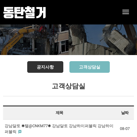
Toggle
naviga
공지사항
고객상담실
고객상담실
제목
날짜
강남달토 ✱텔@CNKM77✱ 강남달토 강남하이퍼블릭 강남하이
08-07
퍼블릭