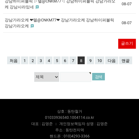
강남하이퍼블릭 ▷텔@CNKM77◁ 강남하이퍼블릭 강남가라오
08-07
케 강남사라있네
강남가라오케 ❤텔@CNKM77❤ 강남가라오케 강남하이퍼블릭
08-07
강남가라오케
글쓰기
처음
1
2
3
4
5
6
7
8
9
10
다음
맨끝
상호 : 동탄철거
01033936540.1004114.co.kr
대표 : 김영준
개인정보책임자 성명 : 김영준
주소 : 동탄전지역
핸드폰 : 010)4293-3366