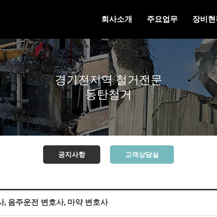
회사소개
주요업무
장비현
경기전지역 철거전문
동탄철거
공지사항
고객상담실
사, 음주운전 변호사, 마약 변호사