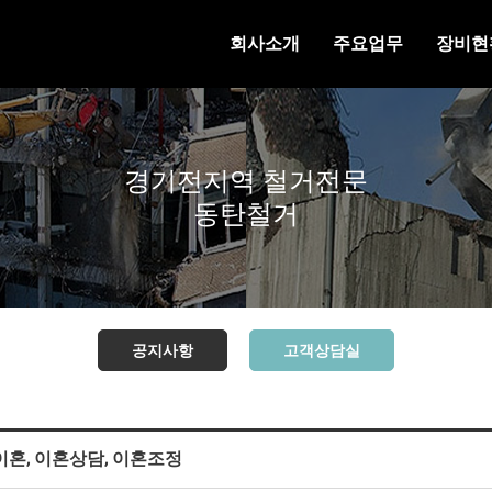
회사소개
주요업무
장비현
경기전지역 철거전문
동탄철거
공지사항
고객상담실
이혼, 이혼상담, 이혼조정