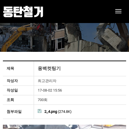
Toggle
naviga
옹벽컷팅기
제목
작성자
최고관리자
작성일
17-08-02 15:56
조회
700회
첨부파일
2_4.png
(274.8K)