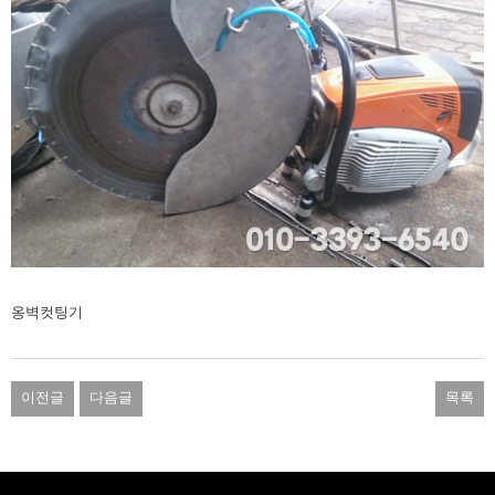
옹벽컷팅기
이전글
다음글
목록